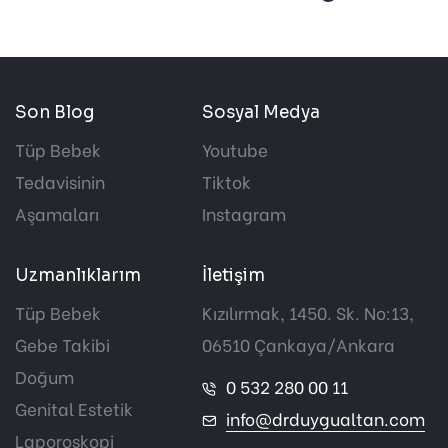
Son Blog
Sosyal Medya
Tüp Bebek
Youtube
Tedavisinin
Tiktok
Aşamaları
Instagram
Uzmanlıklarım
İletişim
Tüp Bebek
Kızılırmak, 1450. Sk. No:13,
Gebe Takibi
06510 Çankaya/Ankara
Doğum
0 532 280 00 11
Genital Estetik
info@drduygualtan.com
Laporoskopi